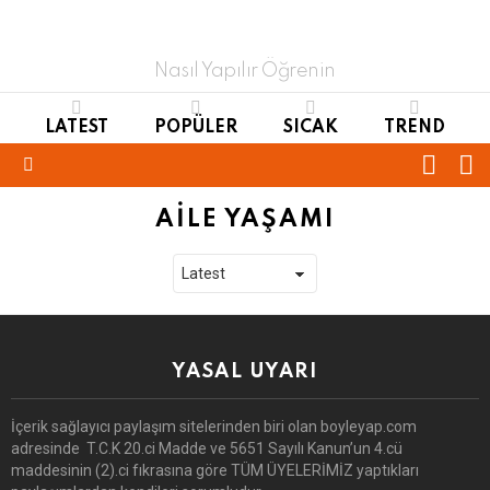
Nasıl Yapılır Öğrenin
LATEST
POPÜLER
SICAK
TREND
FOLL
S
US
Menu
AILE YAŞAMI
YASAL UYARI
İçerik sağlayıcı paylaşım sitelerinden biri olan boyleyap.com
adresinde T.C.K 20.ci Madde ve 5651 Sayılı Kanun’un 4.cü
maddesinin (2).ci fıkrasına göre TÜM ÜYELERİMİZ yaptıkları