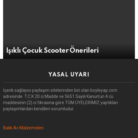
Işıklı Çocuk Scooter Önerileri
YASAL UYARI
İçerik sağlayıcı paylaşım sitelerinden biri olan boyleyap.com
adresinde T.C.K 20.ci Madde ve 5651 Sayılı Kanun’un 4.cü
maddesinin (2).ci fıkrasına göre TÜM ÜYELERİMİZ yaptıkları
paylaşımlardan kendileri sorumludur.
Balık Av Malzemeleri