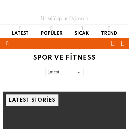
Nasıl Yapılır Öğrenin
LATEST
POPÜLER
SICAK
TREND
FOLL
S
US
Menu
SPOR VE FITNESS
LATEST STORIES