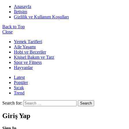
Anasayfa
İletişim
Gizlilik ve Kullanım Koşulları
Back to Top
Close
Yemek Tarifleri
Aile Yaşamı
Hobi ve Beceriler
Kişisel Bakım ve Tarz
Spor ve Fitness
Hayvanlar
Latest
Popüler
Sıcak
Trend
Search for:
Search
Giriş Yap
Sign In