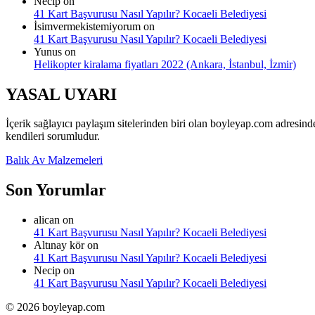
Necip
on
41 Kart Başvurusu Nasıl Yapılır? Kocaeli Belediyesi
İsimvermekistemiyorum
on
41 Kart Başvurusu Nasıl Yapılır? Kocaeli Belediyesi
Yunus
on
Helikopter kiralama fiyatları 2022 (Ankara, İstanbul, İzmir)
YASAL UYARI
İçerik sağlayıcı paylaşım sitelerinden biri olan boyleyap.com adre
kendileri sorumludur.
Balık Av Malzemeleri
Son Yorumlar
alican
on
41 Kart Başvurusu Nasıl Yapılır? Kocaeli Belediyesi
Altınay kör
on
41 Kart Başvurusu Nasıl Yapılır? Kocaeli Belediyesi
Necip
on
41 Kart Başvurusu Nasıl Yapılır? Kocaeli Belediyesi
© 2026 boyleyap.com