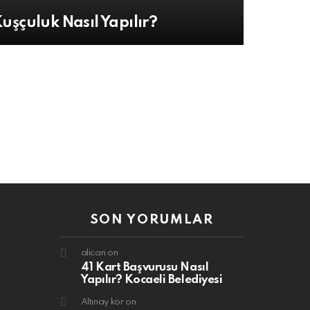
uşçuluk Nasıl Yapılır?
SON YORUMLAR
alican
on
41 Kart Başvurusu Nasıl
Yapılır? Kocaeli Belediyesi
Altınay kör
on