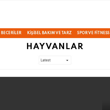
 BECERILER
KIŞISEL BAKIM VE TARZ
SPOR VE FITNESS
HAYVANLAR