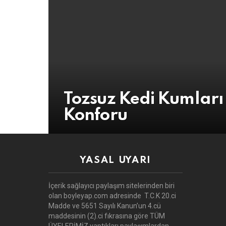
Tozsuz Kedi Kumları 
Konforu
YASAL UYARI
İçerik sağlayıcı paylaşım sitelerinden biri
olan boyleyap.com adresinde T.C.K 20.ci
Madde ve 5651 Sayılı Kanun’un 4.cü
maddesinin (2).ci fıkrasına göre TÜM