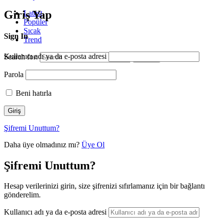
Giriş Yap
Latest
Popüler
Sıcak
Sign In
Trend
Kullanıcı adı ya da e-posta adresi
Search for:
Search
Parola
Beni hatırla
Şifremi Unuttum?
Daha üye olmadınız mı?
Üye Ol
Şifremi Unuttum?
Hesap verilerinizi girin, size şifrenizi sıfırlamanız için bir bağlantı
gönderelim.
Kullanıcı adı ya da e-posta adresi