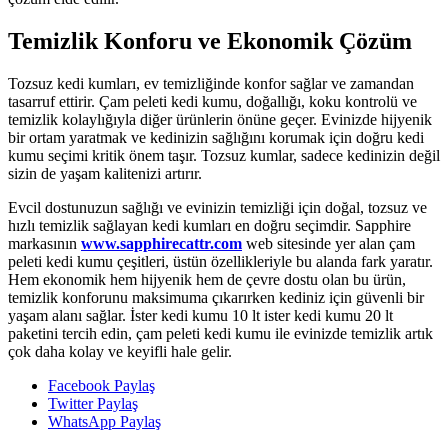
Temizlik Konforu ve Ekonomik Çözüm
Tozsuz kedi kumları, ev temizliğinde konfor sağlar ve zamandan
tasarruf ettirir. Çam peleti kedi kumu, doğallığı, koku kontrolü ve
temizlik kolaylığıyla diğer ürünlerin önüne geçer. Evinizde hijyenik
bir ortam yaratmak ve kedinizin sağlığını korumak için doğru kedi
kumu seçimi kritik önem taşır. Tozsuz kumlar, sadece kedinizin değil
sizin de yaşam kalitenizi artırır.
Evcil dostunuzun sağlığı ve evinizin temizliği için doğal, tozsuz ve
hızlı temizlik sağlayan kedi kumları en doğru seçimdir. Sapphire
markasının
www.sapphirecattr.com
web sitesinde yer alan çam
peleti kedi kumu çeşitleri, üstün özellikleriyle bu alanda fark yaratır.
Hem ekonomik hem hijyenik hem de çevre dostu olan bu ürün,
temizlik konforunu maksimuma çıkarırken kediniz için güvenli bir
yaşam alanı sağlar. İster kedi kumu 10 lt ister kedi kumu 20 lt
paketini tercih edin, çam peleti kedi kumu ile evinizde temizlik artık
çok daha kolay ve keyifli hale gelir.
Facebook Paylaş
Twitter Paylaş
WhatsApp Paylaş