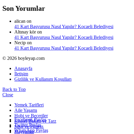
Son Yorumlar
alican
on
41 Kart Başvurusu Nasıl Yapılır? Kocaeli Belediyesi
Altınay kör
on
41 Kart Başvurusu Nasıl Yapılır? Kocaeli Belediyesi
Necip
on
41 Kart Başvurusu Nasıl Yapılır? Kocaeli Belediyesi
© 2026 boyleyap.com
Anasayfa
İletişim
Gizlilik ve Kullanım Koşulları
Back to Top
Close
Yemek Tarifleri
Aile Yaşamı
Hobi ve Beceriler
Facebook Paylaş
Kişisel Bakım ve Tarz
Twitter Paylaş
Spor ve Fitness
WhatsApp Paylaş
Hayvanlar