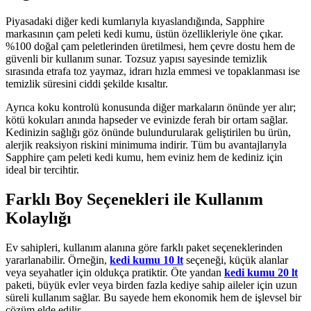
Piyasadaki diğer kedi kumlarıyla kıyaslandığında, Sapphire
markasının çam peleti kedi kumu, üstün özellikleriyle öne çıkar.
%100 doğal çam peletlerinden üretilmesi, hem çevre dostu hem de
güvenli bir kullanım sunar. Tozsuz yapısı sayesinde temizlik
sırasında etrafa toz yaymaz, idrarı hızla emmesi ve topaklanması ise
temizlik süresini ciddi şekilde kısaltır.
Ayrıca koku kontrolü konusunda diğer markaların önünde yer alır;
kötü kokuları anında hapseder ve evinizde ferah bir ortam sağlar.
Kedinizin sağlığı göz önünde bulundurularak geliştirilen bu ürün,
alerjik reaksiyon riskini minimuma indirir. Tüm bu avantajlarıyla
Sapphire çam peleti kedi kumu, hem eviniz hem de kediniz için
ideal bir tercihtir.
Farklı Boy Seçenekleri ile Kullanım
Kolaylığı
Ev sahipleri, kullanım alanına göre farklı paket seçeneklerinden
yararlanabilir. Örneğin,
kedi kumu 10 lt
seçeneği, küçük alanlar
veya seyahatler için oldukça pratiktir. Öte yandan
kedi kumu 20 lt
paketi, büyük evler veya birden fazla kediye sahip aileler için uzun
süreli kullanım sağlar. Bu sayede hem ekonomik hem de işlevsel bir
çözüm elde edilir.