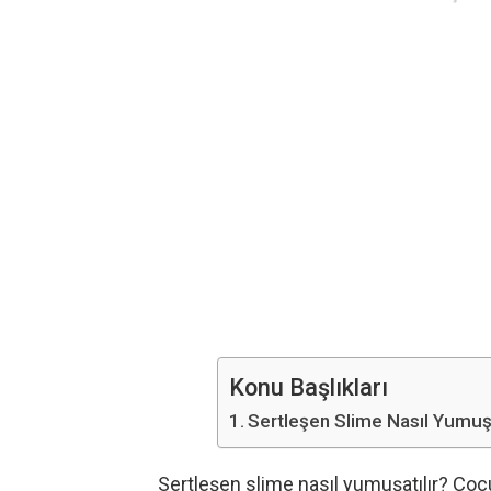
Konu Başlıkları
Sertleşen Slime Nasıl Yumuşa
Sertleşen slime nasıl yumuşatılır? Çoc