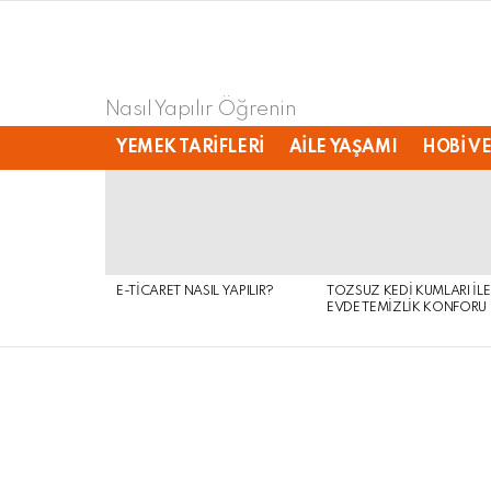
Nasıl Yapılır Öğrenin
YEMEK TARIFLERI
AILE YAŞAMI
HOBI VE
LATEST
STORIES
E-TICARET NASIL YAPILIR?
TOZSUZ KEDI KUMLARI ILE
EVDE TEMIZLIK KONFORU