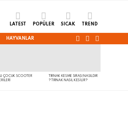
LATEST
POPÜLER
SICAK
TREND
FOLLOW
SEARCH
LOGIN
HAYVANLAR
US
KLI ÇOCUK SCOOTER
TIRNAK KESME SIRASI NASILDIR
RILERI
? TIRNAK NASIL KESILIR?