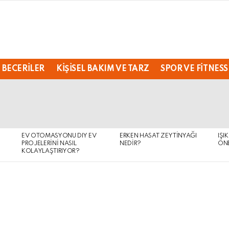
 BECERILER
KIŞISEL BAKIM VE TARZ
SPOR VE FITNESS
EV OTOMASYONU DIY EV
ERKEN HASAT ZEYTINYAĞI
IŞI
PROJELERINI NASIL
NEDIR?
ÖNE
KOLAYLAŞTIRIYOR?