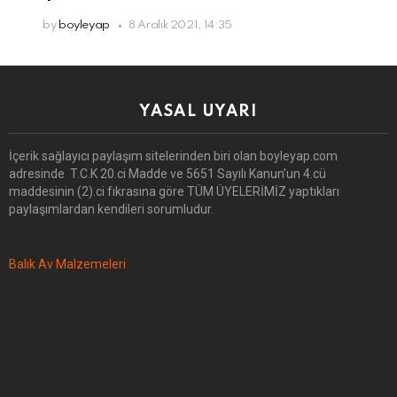
by
boyleyap
8 Aralık 2021, 14:35
YASAL UYARI
İçerik sağlayıcı paylaşım sitelerinden biri olan boyleyap.com
adresinde T.C.K 20.ci Madde ve 5651 Sayılı Kanun’un 4.cü
maddesinin (2).ci fıkrasına göre TÜM ÜYELERİMİZ yaptıkları
paylaşımlardan kendileri sorumludur.
Balık Av Malzemeleri