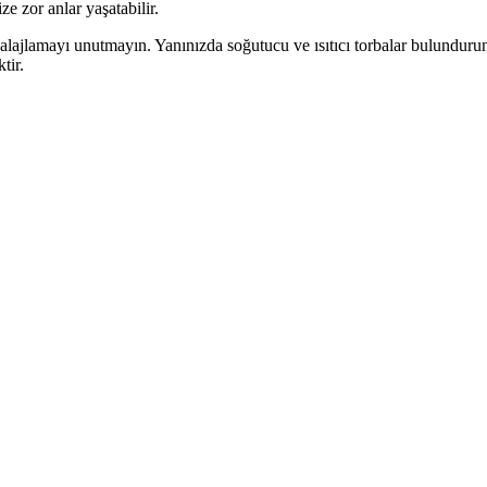
e zor anlar yaşatabilir.
ajlamayı unutmayın. Yanınızda soğutucu ve ısıtıcı torbalar bulundurun. B
tir.