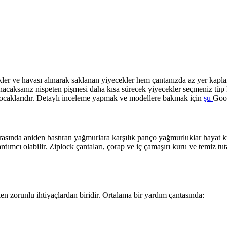
er ve havası alınarak saklanan yiyecekler hem çantanızda az yer kaplar
anacaksanız nispeten pişmesi daha kısa sürecek yiyecekler seçmeniz tüp
p ocaklarıdır. Detaylı inceleme yapmak ve modellere bakmak için
şu
Goog
sında aniden bastıran yağmurlara karşılık panço yağmurluklar hayat kurt
dımcı olabilir. Ziplock çantaları, çorap ve iç çamaşırı kuru ve temiz tu
en zorunlu ihtiyaçlardan biridir. Ortalama bir yardım çantasında: