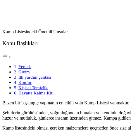
Kamp Listesindeki Önemli Unsular
Konu Başlıkları
Yemek
Giyim
İlk yardım çantası
Konfor
Kişisel Temizlik
Hayatta Kalma Kiti
Bazen bir başlangıç yapmanın en etkili yolu Kamp Listesi yapmaktır. 
Şehirlerin gürültüsünden, yoğunluğundan bunalan ve kendinin doğayla 
huzur ve mutluluk, günlerce insanın üzerinden gitmez. Kampa gidilen yer
Kamp listesindeki olması gereken malzemelere geçmeden önce size altın