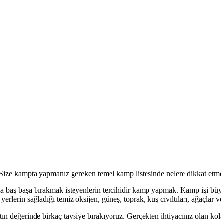
Size kampta yapmanız gereken temel kamp listesinde nelere dikkat etme
baş başa bırakmak isteyenlerin tercihidir kamp yapmak. Kamp işi büyük 
lerin sağladığı temiz oksijen, güneş, toprak, kuş cıvıltıları, ağaçlar ve
 değerinde birkaç tavsiye bırakıyoruz. Gerçekten ihtiyacınız olan kolay