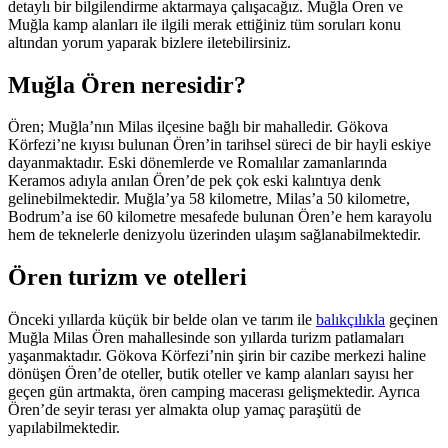
detaylı bir bilgilendirme aktarmaya çalışacağız. Muğla Ören ve
Muğla kamp alanları ile ilgili merak ettiğiniz tüm soruları konu
altından yorum yaparak bizlere iletebilirsiniz.
Muğla Ören neresidir?
Ören; Muğla’nın Milas ilçesine bağlı bir mahalledir. Gökova
Körfezi’ne kıyısı bulunan Ören’in tarihsel süreci de bir hayli eskiye
dayanmaktadır. Eski dönemlerde ve Romalılar zamanlarında
Keramos adıyla anılan Ören’de pek çok eski kalıntıya denk
gelinebilmektedir. Muğla’ya 58 kilometre, Milas’a 50 kilometre,
Bodrum’a ise 60 kilometre mesafede bulunan Ören’e hem karayolu
hem de teknelerle denizyolu üzerinden ulaşım sağlanabilmektedir.
Ören turizm ve otelleri
Önceki yıllarda küçük bir belde olan ve tarım ile
balıkçılıkla
geçinen
Muğla Milas Ören mahallesinde son yıllarda turizm patlamaları
yaşanmaktadır. Gökova Körfezi’nin şirin bir cazibe merkezi haline
dönüşen Ören’de oteller, butik oteller ve kamp alanları sayısı her
geçen gün artmakta, ören camping macerası gelişmektedir. Ayrıca
Ören’de seyir terası yer almakta olup yamaç paraşütü de
yapılabilmektedir.