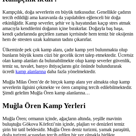
Kampçılık, doğa severlerin en büyük tutkusudur. Genellikle çadırın
tercih edildiği ama karavanla da yapılabilen eğlenceli bir doğa
etkinliğidir. Kamp severler, şehir ve iş hayatından kaçıp stres atmak
amacıyla kendilerini doğanın içine bırakırlar. Doğayla baş başa,
kendi çadırlarında geçirilen zaman içerisinde hem temiz bir oksijenin
hem de stresten uzak kalmanın tadını çıkarırlar.
Ülkemizde pek çok kamp alanı, çadır kamp yeri bulunmakta olup
bunların büyük kısmı cüzi bir gecelik ücret talep etmektedir. Ücretsiz
olan kamp alanları da bulunabilmekte olup kamp severler güvenlik,
temiz su, tuvalet, banyo ihtiyaçlarını göz önünde bulundurarak
ücretli
kamp alanlarına
daha fazla yönelmektedir.
Muğla Milas Ören’de de birçok kamp alanı yer almakta olup kamp
severlerin ilgisini çekmekte ve ören camping tercih edilebilmektedir.
Şimdi gelelim Muğla Ören kamp alanlarına…
Muğla Ören Kamp Yerleri
Muğla Ören; ormanın içinde, ağaçların altında, yeşille mavinin
buluştuğu Gökova Körfezi’nin içinde, plajları ve denizleri temiz
şirin bir tatil beldesidir. Muğla Ören deniz turizmi, yamak paraşütü,
doğa turizmi açısından tercih edilen bir yer olmakla birlikte