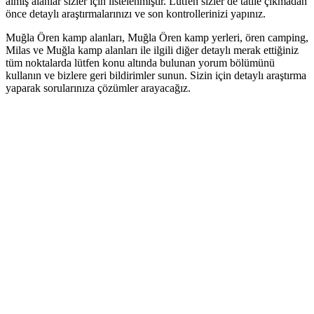
almış alanlar sizler için listelenmiştir. Lütfen sizler de tatile çıkmadan
önce detaylı araştırmalarınızı ve son kontrollerinizi yapınız.
Muğla Ören kamp alanları, Muğla Ören kamp yerleri, ören camping,
Milas ve Muğla kamp alanları ile ilgili diğer detaylı merak ettiğiniz
tüm noktalarda lütfen konu altında bulunan yorum bölümünü
kullanın ve bizlere geri bildirimler sunun. Sizin için detaylı araştırma
yaparak sorularınıza çözümler arayacağız.