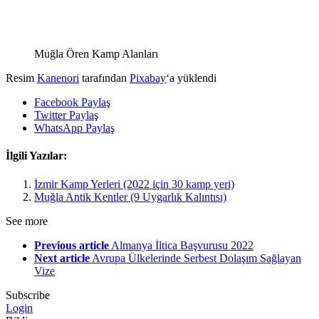
Muğla Ören Kamp Alanları
Resim
Kanenori
tarafından
Pixabay
‘a yüklendi
Facebook Paylaş
Twitter Paylaş
WhatsApp Paylaş
İlgili Yazılar:
İzmir Kamp Yerleri (2022 için 30 kamp yeri)
Muğla Antik Kentler (9 Uygarlık Kalıntısı)
See more
Previous article
Almanya İltica Başvurusu 2022
Next article
Avrupa Ülkelerinde Serbest Dolaşım Sağlayan
Vize
Subscribe
Login