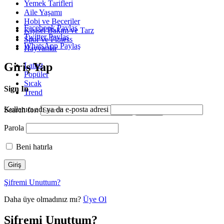
Yemek Tarifleri
Aile Yaşamı
Hobi ve Beceriler
Facebook Paylaş
Kişisel Bakım ve Tarz
Twitter Paylaş
Spor ve Fitness
WhatsApp Paylaş
Hayvanlar
Giriş Yap
Latest
Popüler
Sıcak
Sign In
Trend
Kullanıcı adı ya da e-posta adresi
Search for:
Search
Parola
Beni hatırla
Şifremi Unuttum?
Daha üye olmadınız mı?
Üye Ol
Şifremi Unuttum?