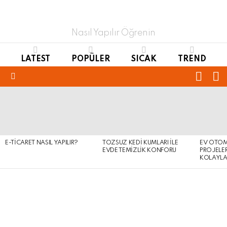
Nasıl Yapılır Öğrenin
LATEST
POPÜLER
SICAK
TREND
FOLL
S
US
Menu
LATEST
STORIES
E-TICARET NASIL YAPILIR?
TOZSUZ KEDI KUMLARI ILE
EV OTOM
EVDE TEMIZLIK KONFORU
PROJELER
KOLAYLA