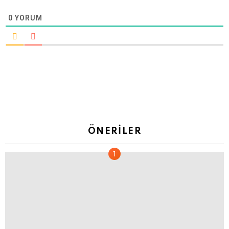
0
YORUM
ÖNERILER