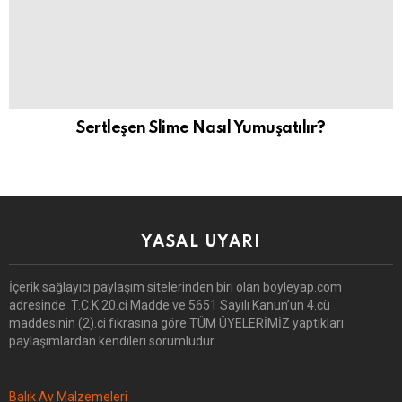
Sertleşen Slime Nasıl Yumuşatılır?
YASAL UYARI
İçerik sağlayıcı paylaşım sitelerinden biri olan boyleyap.com
adresinde T.C.K 20.ci Madde ve 5651 Sayılı Kanun’un 4.cü
maddesinin (2).ci fıkrasına göre TÜM ÜYELERİMİZ yaptıkları
paylaşımlardan kendileri sorumludur.
Balık Av Malzemeleri