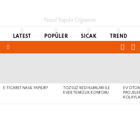
Nasıl Yapılır Öğrenin
LATEST
POPÜLER
SICAK
TREND
FOLL
S
US
Menu
LATEST
STORIES
E-TICARET NASIL YAPILIR?
TOZSUZ KEDI KUMLARI ILE
EV OTOM
EVDE TEMIZLIK KONFORU
PROJELER
KOLAYLA