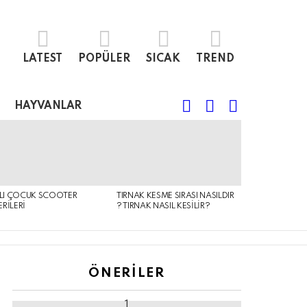
LATEST
POPÜLER
SICAK
TREND
FOLLOW
SEARCH
LOGIN
HAYVANLAR
US
KLI ÇOCUK SCOOTER
TIRNAK KESME SIRASI NASILDIR
RILERI
? TIRNAK NASIL KESILIR?
ÖNERILER