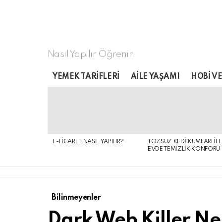
Nasıl Yapılır Öğrenin
YEMEK TARIFLERI
AILE YAŞAMI
HOBI VE
LATEST
STORIES
E-TICARET NASIL YAPILIR?
TOZSUZ KEDI KUMLARI ILE
EVDE TEMIZLIK KONFORU
Bilinmeyenler
Dark Web Killer N