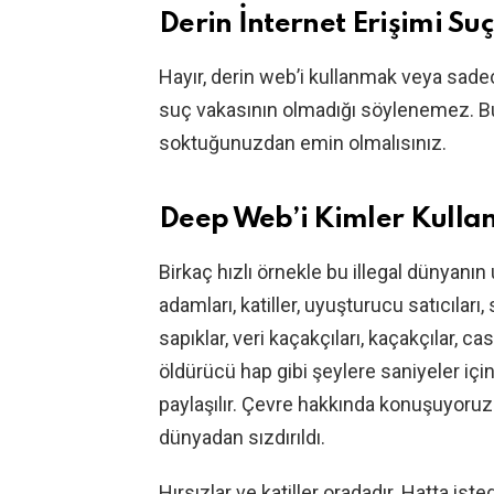
Derin İnternet Erişimi Su
Hayır, derin web’i kullanmak veya sade
suç vakasının olmadığı söylenemez. Bu
soktuğunuzdan emin olmalısınız.
Deep Web’i Kimler Kulla
Birkaç hızlı örnekle bu illegal dünyanı
adamları, katiller, uyuşturucu satıcıları, 
sapıklar, veri kaçakçıları, kaçakçılar, c
öldürücü hap gibi şeylere saniyeler içind
paylaşılır. Çevre hakkında konuşuyoruz
dünyadan sızdırıldı.
Hırsızlar ve katiller oradadır. Hatta iste