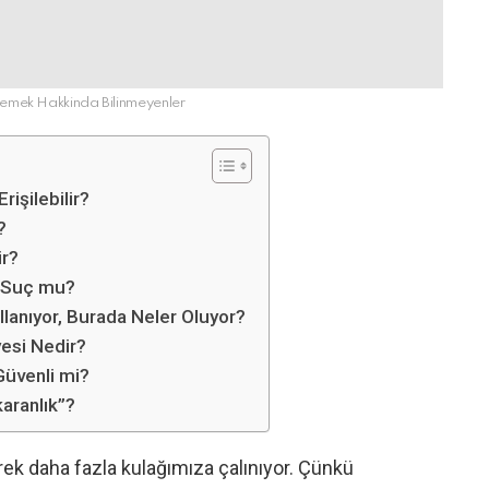
Demek Hakkinda Bilinmeyenler
rişilebilir?
?
ir?
i Suç mu?
lanıyor, Burada Neler Oluyor?
yesi Nedir?
Güvenli mi?
aranlık”?
ek daha fazla kulağımıza çalınıyor. Çünkü