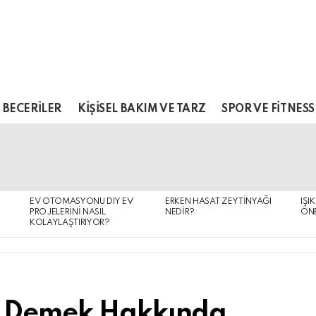
 BECERILER
KIŞISEL BAKIM VE TARZ
SPOR VE FITNESS
EV OTOMASYONU DIY EV
ERKEN HASAT ZEYTINYAĞI
IŞI
PROJELERINI NASIL
NEDIR?
ÖNE
KOLAYLAŞTIRIYOR?
e Demek Hakkında