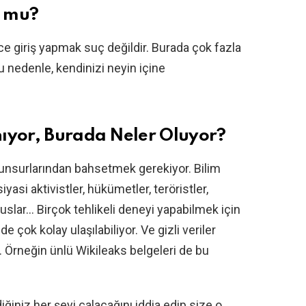
ç mu?
ce giriş yapmak suç değildir. Burada çok fazla
 nedenle, kendinizi neyin içine
nıyor, Burada Neler Oluyor?
n unsurlarından bahsetmek gerekiyor. Bilim
siyasi aktivistler, hükümetler, teröristler,
asuslar… Birçok tehlikeli deneyi yapabilmek için
e çok kolay ulaşılabiliyor. Ve gizli veriler
. Örneğin ünlü Wikileaks belgeleri de bu
diğiniz her şeyi çalacağını iddia edip size o