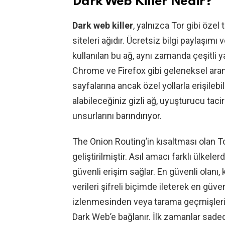
Dark Web Killer Nedir?
Dark web killer
, yalnızca Tor gibi özel 
siteleri ağıdır. Ücretsiz bilgi paylaşım
kullanılan bu ağ, aynı zamanda çeşitli ya
Chrome ve Firefox gibi geleneksel ar
sayfalarına ancak özel yollarla erişilebi
alabileceğiniz gizli ağ, uyuşturucu taci
unsurlarını barındırıyor.
The Onion Routing’in kısaltması olan T
geliştirilmiştir. Asıl amacı farklı ülkeler
güvenli erişim sağlar. En güvenli olanı, 
verileri şifreli biçimde ileterek en güven
izlenmesinden veya tarama geçmişler
Dark Web’e bağlanır. İlk zamanlar sade