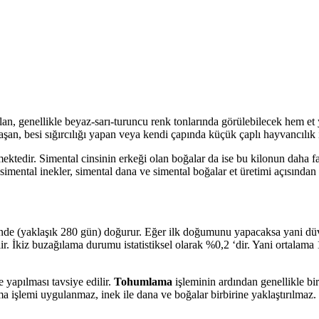
 olan, genellikle beyaz-sarı-turuncu renk tonlarında görülebilecek hem e
raşan, besi sığırcılığı yapan veya kendi çapında küçük çaplı hayvancılık i
ektedir. Simental cinsinin erkeği olan boğalar da ise bu kilonun daha f
ental inekler, simental dana ve simental boğalar et üretimi açısından d
nde (yaklaşık 280 gün) doğurur. Eğer ilk doğumunu yapacaksa yani dü
lir. İkiz buzağılama durumu istatistiksel olarak %0,2 ‘dir. Yani ortalam
 yapılması tavsiye edilir.
Tohumlama
işleminin ardından genellikle bir
ma işlemi uygulanmaz, inek ile dana ve boğalar birbirine yaklaştırılma