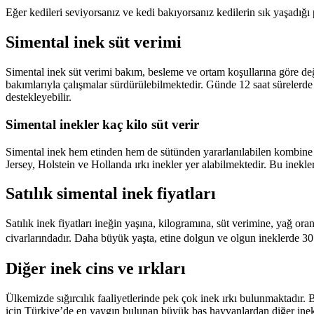
Eğer kedileri seviyorsanız ve kedi bakıyorsanız kedilerin sık yaşadığ
Simental inek süt verimi
Simental inek süt verimi bakım, besleme ve ortam koşullarına göre değ
bakımlarıyla çalışmalar sürdürülebilmektedir. Günde 12 saat sürelerde
destekleyebilir.
Simental inekler kaç kilo süt verir
Simental inek hem etinden hem de sütünden yararlanılabilen kombine b
Jersey, Holstein ve Hollanda ırkı inekler yer alabilmektedir. Bu inekler
Satılık simental inek fiyatları
Satılık inek fiyatları ineğin yaşına, kilogramına, süt verimine, yağ o
civarlarındadır. Daha büyük yaşta, etine dolgun ve olgun ineklerde 30.
Diğer inek cins ve ırkları
Ülkemizde sığırcılık faaliyetlerinde pek çok inek ırkı bulunmaktadır. Bun
için Türkiye’de en yaygın bulunan büyük baş hayvanlardan diğer inek ı