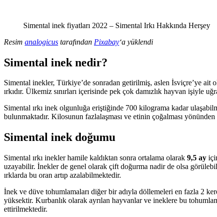
Simental inek fiyatları 2022 – Simental Irkı Hakkında Herşey
Resim
analogicus
tarafından
Pixabay
‘a yüklendi
Simental inek nedir?
Simental inekler, Türkiye’de sonradan getirilmiş, aslen İsviçre’ye ait
ırkıdır. Ülkemiz sınırları içerisinde pek çok damızlık hayvan işiyle uğ
Simental ırkı inek olgunluğa eriştiğinde 700 kilograma kadar ulaşabilm
bulunmaktadır. Kilosunun fazlalaşması ve etinin çoğalması yönünden sim
Simental inek doğumu
Simental ırkı inekler hamile kaldıktan sonra ortalama olarak
9,5 ay
içi
uzayabilir. İnekler de genel olarak çift doğurma nadir de olsa görülebi
ırklarda bu oran artıp azalabilmektedir.
İnek ve düve tohumlamaları diğer bir adıyla döllemeleri en fazla 2 kere
yüksektir. Kurbanlık olarak ayrılan hayvanlar ve ineklere bu tohumla
ettirilmektedir.