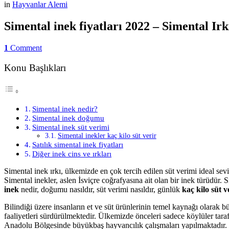
in
Hayvanlar Alemi
Simental inek fiyatları 2022 – Simental I
1
Comment
Konu Başlıkları
Simental inek nedir?
Simental inek doğumu
Simental inek süt verimi
Simental inekler kaç kilo süt verir
Satılık simental inek fiyatları
Diğer inek cins ve ırkları
Simental inek ırkı, ülkemizde en çok tercih edilen süt verimi ideal sevi
Simental inekler, aslen İsviçre coğrafyasına ait olan bir inek türüdü
inek
nedir, doğumu nasıldır, süt verimi nasıldır, günlük
kaç kilo süt v
Bilindiği üzere insanların et ve süt ürünlerinin temel kaynağı olar
faaliyetleri sürdürülmektedir. Ülkemizde önceleri sadece köylüler tara
Anadolu Bölgesinde büyükbaş hayvancılık çalışmaları yapılmaktadır. 