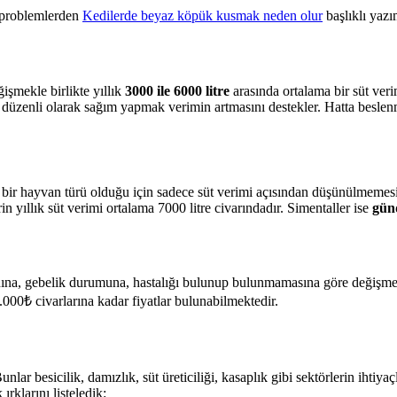
ı problemlerden
Kedilerde beyaz köpük kusmak neden olur
başlıklı yazı
işmekle birlikte yıllık
3000 ile 6000 litre
arasında ortalama bir süt veri
 düzenli olarak sağım yapmak verimin artmasını destekler. Hatta beslenm
ir hayvan türü olduğu için sadece süt verimi açısından düşünülmemesi 
in yıllık süt verimi ortalama 7000 litre civarındadır. Simentaller ise
günd
ranına, gebelik durumuna, hastalığı bulunup bulunmamasına göre değişmekl
000₺ civarlarına kadar fiyatlar bulunabilmektedir.
lar besicilik, damızlık, süt üreticiliği, kasaplık gibi sektörlerin ihtiyaç
rklarını listeledik: