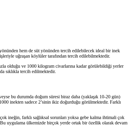
t yönünden hem de süt yönünden tercih edilebilecek ideal bir inek
şleriyle uğraşan köylüler tarafından tercih edilebilmektedir.
azla olduğu ve 1000 kilogram civarlarına kadar görülebildiği yerler
a sıklıkla tercih edilmektedir.
veyse bu durumda doğum süresi biraz daha (yaklaşık 10-20 gün)
a 1000 inekten sadece 2’sinin ikiz doğurduğu görülmektedir. Farklı
çok ineğin, farklı sağlıksal sorunları yoksa gebe kalma ihtimali çok
z. Bu uygulama ülkemizde birçok yerde ortak bir özellik olarak devam