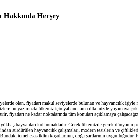
rkı Hakkında Herşey
yelerde olan, fiyatları makul seviyelerde bulunan ve hayvancılık işiyle m
r. Sizlere bu yazımızda ülkemiz için yabancı ama ülkemizde yaşamaya çok
erir
, fiyatları ne kadar noktalarında tüm konuları açıklamaya çalışacağı
ak büyükbaş hayvanları kullanmaktadır. Gerek ülkemizde gerek dünyanın 
fından sürdürülen hayvancılık çalışmaları, modern tesislerin ve çiftlik
Bundaki temel esas iklim koşullarının, doğa şartlarının uygunluğudur.