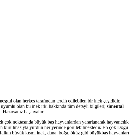
eşgul olan herkes tarafından tercih edilebilen bir inek çeşididir.
 uyumlu olan bu inek ırkı hakkında tüm detaylı bilgileri;
simental
z. Hazırsanız başlayalım.
pek çok noktasında büyük baş hayvanlardan yararlanarak hayvancılık
lerin kurulmasıyla yurdun her yerinde görülebilmektedir. En çok Doğu
 Halkın büyük kısmı inek, dana, boğa, öküz gibi büyükbaş hayvanları