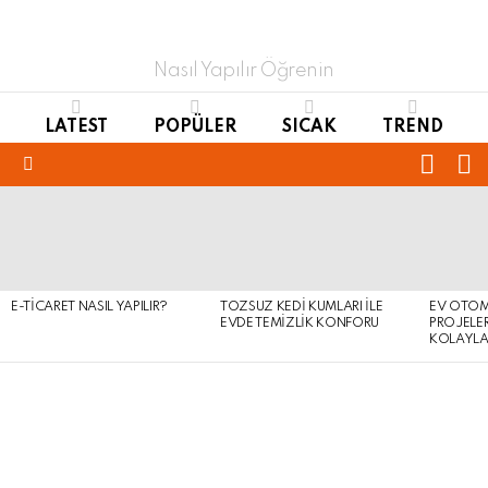
Nasıl Yapılır Öğrenin
LATEST
POPÜLER
SICAK
TREND
FOLL
S
US
Menu
LATEST
STORIES
E-TICARET NASIL YAPILIR?
TOZSUZ KEDI KUMLARI ILE
EV OTOM
EVDE TEMIZLIK KONFORU
PROJELER
KOLAYLA