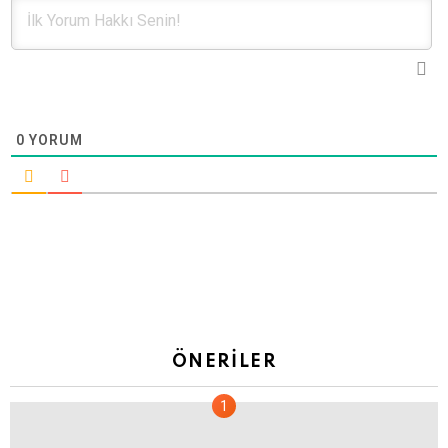
0
YORUM
ÖNERILER