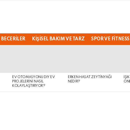
 BECERILER
KIŞISEL BAKIM VE TARZ
SPOR VE FITNESS
EV OTOMASYONU DIY EV
ERKEN HASAT ZEYTINYAĞI
IŞI
PROJELERINI NASIL
NEDIR?
ÖNE
KOLAYLAŞTIRIYOR?