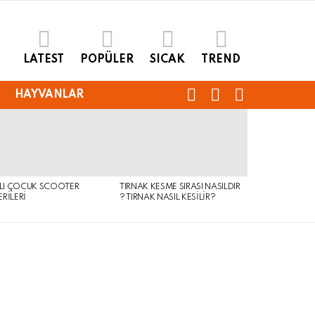
LATEST
POPÜLER
SICAK
TREND
FOLLOW
SEARCH
LOGIN
HAYVANLAR
US
KLI ÇOCUK SCOOTER
TIRNAK KESME SIRASI NASILDIR
RILERI
? TIRNAK NASIL KESILIR?