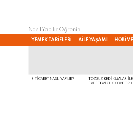
Nasıl Yapılır Öğrenin
YEMEK TARIFLERI
AILE YAŞAMI
HOBI VE
LATEST
STORIES
E-TICARET NASIL YAPILIR?
TOZSUZ KEDI KUMLARI ILE
EVDE TEMIZLIK KONFORU