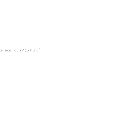
li nasıl atılır? (5 Kural)