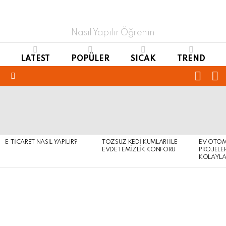
Nasıl Yapılır Öğrenin
LATEST
POPÜLER
SICAK
TREND
FOLL
S
US
Menu
LATEST
STORIES
E-TICARET NASIL YAPILIR?
TOZSUZ KEDI KUMLARI ILE
EV OTOM
EVDE TEMIZLIK KONFORU
PROJELER
KOLAYLA