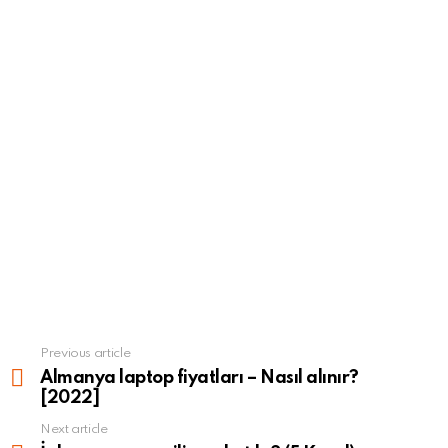
Previous article
See
more
Almanya laptop fiyatları – Nasıl alınır?
[2022]
Next article