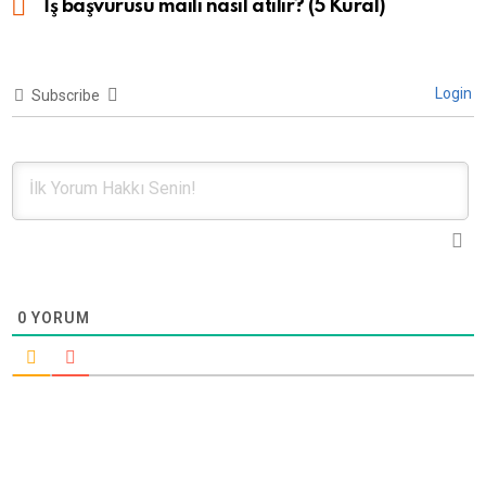
İş başvurusu maili nasıl atılır? (5 Kural)
Login
Subscribe
0
YORUM