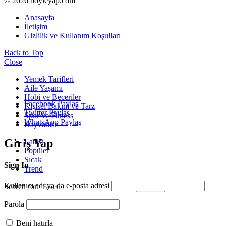
© 2026 boyleyap.com
Anasayfa
İletişim
Gizlilik ve Kullanım Koşulları
Back to Top
Close
Yemek Tarifleri
Aile Yaşamı
Hobi ve Beceriler
Facebook Paylaş
Kişisel Bakım ve Tarz
Twitter Paylaş
Spor ve Fitness
WhatsApp Paylaş
Hayvanlar
Giriş Yap
Latest
Popüler
Sıcak
Sign In
Trend
Kullanıcı adı ya da e-posta adresi
Search for:
Search
Parola
Beni hatırla