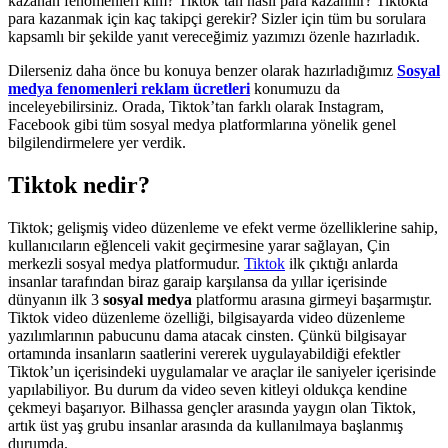
kazanan fenomenleri kim? Tiktok’tan nasıl para kazanılır? Tiktokta
para kazanmak için kaç takipçi gerekir? Sizler için tüm bu sorulara
kapsamlı bir şekilde yanıt vereceğimiz yazımızı özenle hazırladık.
Dilerseniz daha önce bu konuya benzer olarak hazırladığımız
Sosyal
medya fenomenleri reklam ücretleri
konumuzu da
inceleyebilirsiniz. Orada, Tiktok’tan farklı olarak Instagram,
Facebook gibi tüm sosyal medya platformlarına yönelik genel
bilgilendirmelere yer verdik.
Tiktok nedir?
Tiktok; gelişmiş video düzenleme ve efekt verme özelliklerine sahip,
kullanıcıların eğlenceli vakit geçirmesine yarar sağlayan, Çin
merkezli sosyal medya platformudur.
Tiktok
ilk çıktığı anlarda
insanlar tarafından biraz garaip karşılansa da yıllar içerisinde
dünyanın ilk 3
sosyal medya
platformu arasına girmeyi başarmıştır.
Tiktok video düzenleme özelliği, bilgisayarda video düzenleme
yazılımlarının pabucunu dama atacak cinsten. Çünkü bilgisayar
ortamında insanların saatlerini vererek uygulayabildiği efektler
Tiktok’un içerisindeki uygulamalar ve araçlar ile saniyeler içerisinde
yapılabiliyor. Bu durum da video seven kitleyi oldukça kendine
çekmeyi başarıyor. Bilhassa gençler arasında yaygın olan Tiktok,
artık üst yaş grubu insanlar arasında da kullanılmaya başlanmış
durumda.