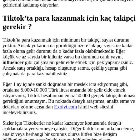
gelirlerini katlamış oluyorlar.
Tiktok’ta para kazanmak için kaç takipçi
gerekir ?
Tiktok’ta para kazanmak için minimum bir takipçi sayısı durumu
yoktur. Ancak yukarıda da görüldüğü üzere takipçi sayısı ne kadar
fazla olursa gelir durumu da o kadar fazla olabilmektedir. Eğer
küçük ve az sayıda bir kitleniz varsa bu durumda canlı yayın,
influencer
gibi çalışmaları gelir elde etmek için pek yapamazsınız.
Ancak satış ortaklığı, hesap oluşturup satma, çekiliş yapma gibi
çalışmalarla para kazanabilirsiniz.
Eğer 1 ay içinde sanki doğrudan bir meslek icra ediyormuş gibi,
ortalama 5.000-10.000 Türk lirası arasında bir gelir elde etmek
istiyorsanız, Tiktok hesabınızın en az 50.000 gerçek takipçili olması
gerektiğini unutmayın. Bu noktada detaylı araştırma, analiz etme ve
detayları görme açısından
Exolyt.com
isimli web sitesini
inceleyebilirsiniz.
Sizler için Tiktokerler ne kadar kazanıyor konusunda detaylı
açıklamalara yer vermeye çalıştık. Diğer farklı konularda inceleme,
analiz veya herhangi bir sorunuz olursa lütfen bize iletişim
bölümünden veya aşağıdaki yorum bölümünden ulaşın.