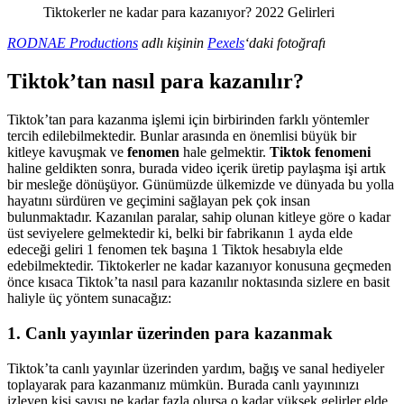
Tiktokerler ne kadar para kazanıyor? 2022 Gelirleri
RODNAE Productions
adlı kişinin
Pexels
‘daki fotoğrafı
Tiktok’tan nasıl para kazanılır?
Tiktok’tan para kazanma işlemi için birbirinden farklı yöntemler
tercih edilebilmektedir. Bunlar arasında en önemlisi büyük bir
kitleye kavuşmak ve
fenomen
hale gelmektir.
Tiktok fenomeni
haline geldikten sonra, burada video içerik üretip paylaşma işi artık
bir mesleğe dönüşüyor. Günümüzde ülkemizde ve dünyada bu yolla
hayatını sürdüren ve geçimini sağlayan pek çok insan
bulunmaktadır. Kazanılan paralar, sahip olunan kitleye göre o kadar
üst seviyelere gelmektedir ki, belki bir fabrikanın 1 ayda elde
edeceği geliri 1 fenomen tek başına 1 Tiktok hesabıyla elde
edebilmektedir. Tiktokerler ne kadar kazanıyor konusuna geçmeden
önce kısaca Tiktok’ta nasıl para kazanılır noktasında sizlere en basit
haliyle üç yöntem sunacağız:
1. Canlı yayınlar üzerinden para kazanmak
Tiktok’ta canlı yayınlar üzerinden yardım, bağış ve sanal hediyeler
toplayarak para kazanmanız mümkün. Burada canlı yayınınızı
izleyen kişi sayısı ne kadar fazla olursa o kadar yüksek gelirler elde