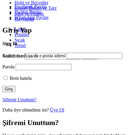
Hobi ve Beceriler
Facebook Paylaş
Kişisel Bakım ve Tarz
Twitter Paylaş
Spor ve Fitness
WhatsApp Paylaş
Hayvanlar
Giriş Yap
Latest
Popüler
Sıcak
Sign In
Trend
Kullanıcı adı ya da e-posta adresi
Search for:
Search
Parola
Beni hatırla
Şifremi Unuttum?
Daha üye olmadınız mı?
Üye Ol
Şifremi Unuttum?