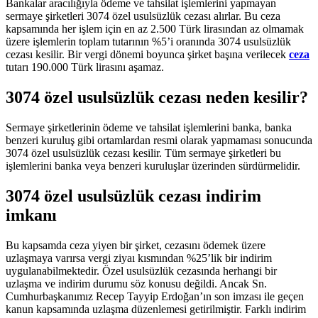
Bankalar aracılığıyla ödeme ve tahsilat işlemlerini yapmayan
sermaye şirketleri 3074 özel usulsüzlük cezası alırlar. Bu ceza
kapsamında her işlem için en az 2.500 Türk lirasından az olmamak
üzere işlemlerin toplam tutarının %5’i oranında 3074 usulsüzlük
cezası kesilir. Bir vergi dönemi boyunca şirket başına verilecek
ceza
tutarı 190.000 Türk lirasını aşamaz.
3074 özel usulsüzlük cezası neden kesilir?
Sermaye şirketlerinin ödeme ve tahsilat işlemlerini banka, banka
benzeri kuruluş gibi ortamlardan resmi olarak yapmaması sonucunda
3074 özel usulsüzlük cezası kesilir. Tüm sermaye şirketleri bu
işlemlerini banka veya benzeri kuruluşlar üzerinden sürdürmelidir.
3074 özel usulsüzlük cezası indirim
imkanı
Bu kapsamda ceza yiyen bir şirket, cezasını ödemek üzere
uzlaşmaya varırsa vergi ziyaı kısmından %25’lik bir indirim
uygulanabilmektedir. Özel usulsüzlük cezasında herhangi bir
uzlaşma ve indirim durumu söz konusu değildi. Ancak Sn.
Cumhurbaşkanımız Recep Tayyip Erdoğan’ın son imzası ile geçen
kanun kapsamında uzlaşma düzenlemesi getirilmiştir. Farklı indirim