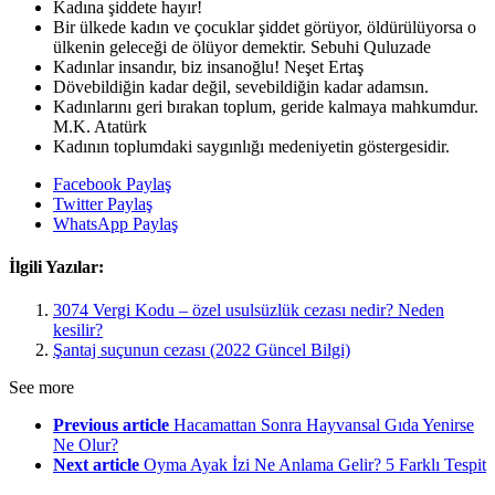
Kadına şiddete hayır!
Bir ülkede kadın ve çocuklar şiddet görüyor, öldürülüyorsa o
ülkenin geleceği de ölüyor demektir. Sebuhi Quluzade
Kadınlar insandır, biz insanoğlu! Neşet Ertaş
Dövebildiğin kadar değil, sevebildiğin kadar adamsın.
Kadınlarını geri bırakan toplum, geride kalmaya mahkumdur.
M.K. Atatürk
Kadının toplumdaki saygınlığı medeniyetin göstergesidir.
Facebook Paylaş
Twitter Paylaş
WhatsApp Paylaş
İlgili Yazılar:
3074 Vergi Kodu – özel usulsüzlük cezası nedir? Neden
kesilir?
Şantaj suçunun cezası (2022 Güncel Bilgi)
See more
Previous article
Hacamattan Sonra Hayvansal Gıda Yenirse
Ne Olur?
Next article
Oyma Ayak İzi Ne Anlama Gelir? 5 Farklı Tespit