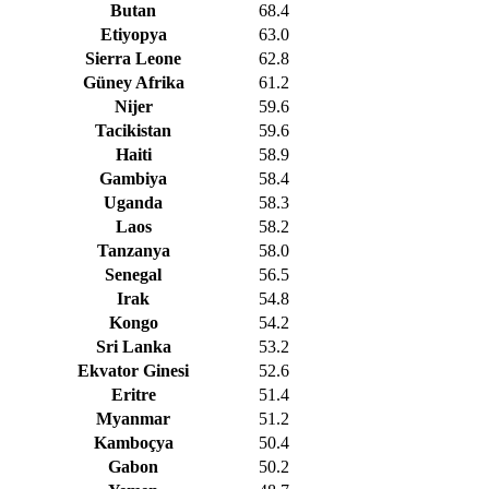
Butan
68.4
Etiyopya
63.0
Sierra Leone
62.8
Güney Afrika
61.2
Nijer
59.6
Tacikistan
59.6
Haiti
58.9
Gambiya
58.4
Uganda
58.3
Laos
58.2
Tanzanya
58.0
Senegal
56.5
Irak
54.8
Kongo
54.2
Sri Lanka
53.2
Ekvator Ginesi
52.6
Eritre
51.4
Myanmar
51.2
Kamboçya
50.4
Gabon
50.2