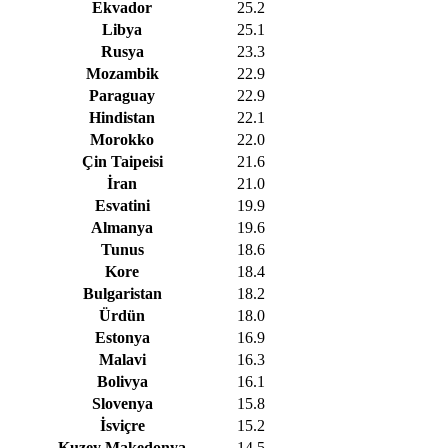
Ekvador
25.2
Libya
25.1
Rusya
23.3
Mozambik
22.9
Paraguay
22.9
Hindistan
22.1
Morokko
22.0
Çin Taipeisi
21.6
İran
21.0
Esvatini
19.9
Almanya
19.6
Tunus
18.6
Kore
18.4
Bulgaristan
18.2
Ürdün
18.0
Estonya
16.9
Malavi
16.3
Bolivya
16.1
Slovenya
15.8
İsviçre
15.2
Kuzey Makedonya
14.5