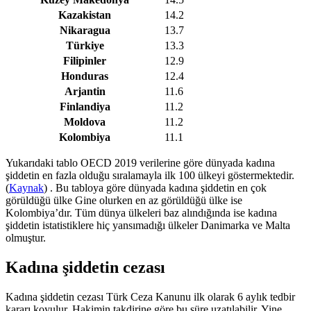
Kazakistan
14.2
Nikaragua
13.7
Türkiye
13.3
Filipinler
12.9
Honduras
12.4
Arjantin
11.6
Finlandiya
11.2
Moldova
11.2
Kolombiya
11.1
Yukarıdaki tablo OECD 2019 verilerine göre dünyada kadına
şiddetin en fazla olduğu sıralamayla ilk 100 ülkeyi göstermektedir.
(
Kaynak
) . Bu tabloya göre dünyada kadına şiddetin en çok
görüldüğü ülke Gine olurken en az görüldüğü ülke ise
Kolombiya’dır. Tüm dünya ülkeleri baz alındığında ise kadına
şiddetin istatistiklere hiç yansımadığı ülkeler Danimarka ve Malta
olmuştur.
Kadına şiddetin cezası
Kadına şiddetin cezası Türk Ceza Kanunu ilk olarak 6 aylık tedbir
kararı koyulur. Hakimin takdirine göre bu süre uzatılabilir. Yine