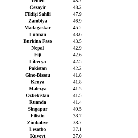
Yemen
48.7
Cezayir
48.2
Fildişi Sahili
47.9
Zambiya
46.9
Madagaskar
45.2
Lübnan
43.6
Burkina Faso
43.5
Nepal
42.9
Fiji
42.6
Liberya
42.5
Pakistan
42.2
Gine-Bissau
41.8
Kenya
41.8
Malezya
41.5
Özbekistan
41.5
Ruanda
41.4
Singapur
40.5
Filistin
38.7
Zimbabve
38.7
Lesotho
37.1
Kuveyt
37.0