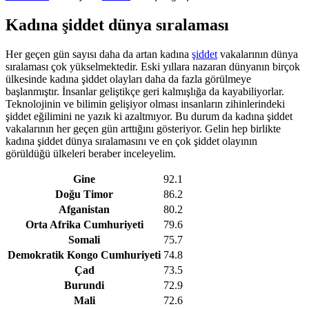
Kadına şiddet dünya sıralaması
Her geçen gün sayısı daha da artan kadına
şiddet
vakalarının dünya
sıralaması çok yükselmektedir. Eski yıllara nazaran dünyanın birçok
ülkesinde kadına şiddet olayları daha da fazla görülmeye
başlanmıştır. İnsanlar geliştikçe geri kalmışlığa da kayabiliyorlar.
Teknolojinin ve bilimin gelişiyor olması insanların zihinlerindeki
şiddet eğilimini ne yazık ki azaltmıyor. Bu durum da kadına şiddet
vakalarının her geçen gün arttığını gösteriyor. Gelin hep birlikte
kadına şiddet dünya sıralamasını ve en çok şiddet olayının
görüldüğü ülkeleri beraber inceleyelim.
Gine
92.1
Doğu Timor
86.2
Afganistan
80.2
Orta Afrika Cumhuriyeti
79.6
Somali
75.7
Demokratik Kongo Cumhuriyeti
74.8
Çad
73.5
Burundi
72.9
Mali
72.6