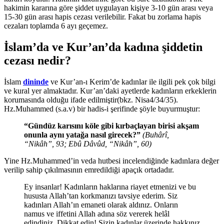
hakimin kararına göre şiddet uygulayan kişiye 3-10 gün arası veya
15-30 gün arası hapis cezası verilebilir. Fakat bu zorlama hapis
cezaları toplamda 6 ayı geçemez.
İslam’da ve Kur’an’da kadına şiddetin
cezası nedir?
İslam
dininde
ve Kur’an-ı Kerim’de kadınlar ile ilgili pek çok bilgi
ve kural yer almaktadır. Kur’an’daki ayetlerde kadınların erkeklerin
korumasında olduğu ifade edilmiştir(bkz. Nisa4/34/35).
Hz.Muhammed (s.a.v) bir hadis-i şerifinde şöyle buyurmuştur:
“Gündüz karısını köle gibi kırbaçlayan birisi akşam
onunla aynı yatağa nasıl girecek?”
(Buhârî,
“Nikâh”, 93; Ebû Dâvûd, “Nikâh”, 60)
Yine Hz.Muhammed’in veda hutbesi incelendiğinde kadınlara değer
verilip sahip çıkılmasının emredildiği apaçık ortadadır.
Ey insanlar! Kadınların haklarına riayet etmenizi ve bu
hususta Allah’tan korkmanızı tavsiye ederim. Siz
kadınları Allah’ın emaneti olarak aldınız. Onların
namus ve iffetini Allah adına söz vererek helâl
edindiniz. Dikkat edin! Sizin kadınlar üzerinde hakkınız