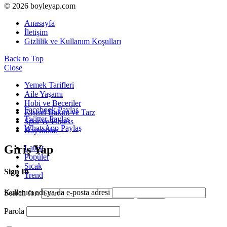
© 2026 boyleyap.com
Anasayfa
İletişim
Gizlilik ve Kullanım Koşulları
Back to Top
Close
Yemek Tarifleri
Aile Yaşamı
Hobi ve Beceriler
Facebook Paylaş
Kişisel Bakım ve Tarz
Twitter Paylaş
Spor ve Fitness
WhatsApp Paylaş
Hayvanlar
Giriş Yap
Latest
Popüler
Sıcak
Sign In
Trend
Kullanıcı adı ya da e-posta adresi
Search for:
Search
Parola