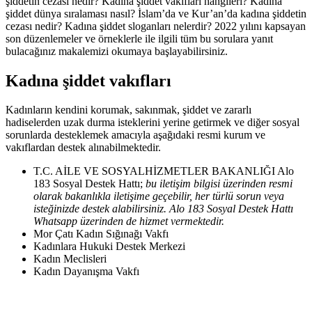
şiddetin cezası nedir? Kadına şiddet vakıfları hangileri? Kadına
şiddet dünya sıralaması nasıl? İslam’da ve Kur’an’da kadına şiddetin
cezası nedir? Kadına şiddet sloganları nelerdir? 2022 yılını kapsayan
son düzenlemeler ve örneklerle ile ilgili tüm bu sorulara yanıt
bulacağınız makalemizi okumaya başlayabilirsiniz.
Kadına şiddet vakıfları
Kadınların kendini korumak, sakınmak, şiddet ve zararlı
hadiselerden uzak durma isteklerini yerine getirmek ve diğer sosyal
sorunlarda desteklemek amacıyla aşağıdaki resmi kurum ve
vakıflardan destek alınabilmektedir.
T.C. AİLE VE SOSYALHİZMETLER BAKANLIĞI Alo
183 Sosyal Destek Hattı;
bu iletişim bilgisi üzerinden resmi
olarak bakanlıkla iletişime geçebilir, her türlü sorun veya
isteğinizde destek alabilirsiniz. Alo 183 Sosyal Destek Hattı
Whatsapp üzerinden de hizmet vermektedir.
Mor Çatı Kadın Sığınağı Vakfı
Kadınlara Hukuki Destek Merkezi
Kadın Meclisleri
Kadın Dayanışma Vakfı