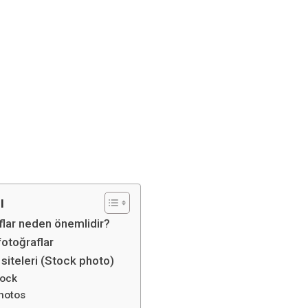
ı
flar neden önemlidir?
fotoğraflar
 siteleri (Stock photo)
tock
hotos