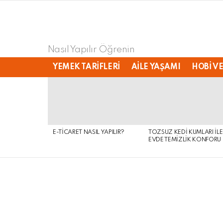
Nasıl Yapılır Öğrenin
YEMEK TARIFLERI
AILE YAŞAMI
HOBI VE
LATEST
STORIES
E-TICARET NASIL YAPILIR?
TOZSUZ KEDI KUMLARI ILE
EVDE TEMIZLIK KONFORU