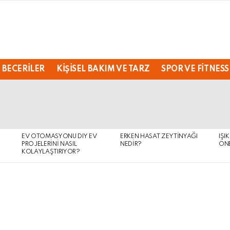
 BECERILER
KIŞISEL BAKIM VE TARZ
SPOR VE FITNESS
EV OTOMASYONU DIY EV
ERKEN HASAT ZEYTINYAĞI
IŞI
PROJELERINI NASIL
NEDIR?
ÖNE
KOLAYLAŞTIRIYOR?