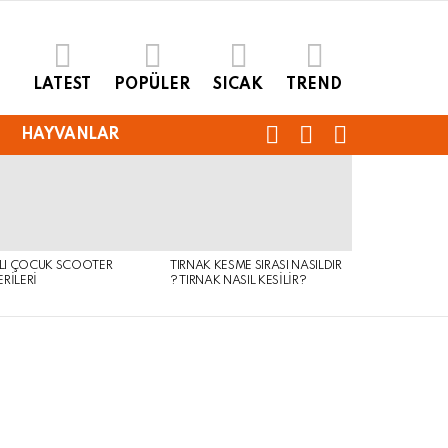
LATEST
POPÜLER
SICAK
TREND
FOLLOW
SEARCH
LOGIN
HAYVANLAR
US
KLI ÇOCUK SCOOTER
TIRNAK KESME SIRASI NASILDIR
RILERI
? TIRNAK NASIL KESILIR?