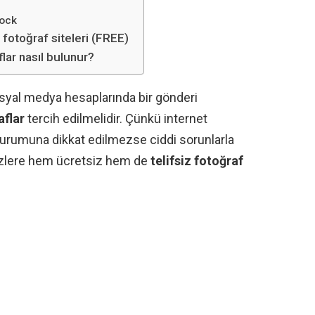
tock
z fotoğraf siteleri (FREE)
flar nasıl bulunur?
osyal medya hesaplarında bir gönderi
aflar
tercih edilmelidir. Çünkü internet
 durumuna dikkat edilmezse ciddi sorunlarla
sizlere hem ücretsiz hem de
telifsiz fotoğraf