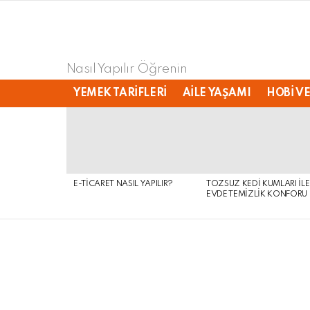
Nasıl Yapılır Öğrenin
YEMEK TARIFLERI
AILE YAŞAMI
HOBI VE
LATEST
STORIES
E-TICARET NASIL YAPILIR?
TOZSUZ KEDI KUMLARI ILE
EVDE TEMIZLIK KONFORU