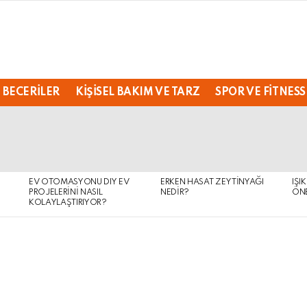
 BECERILER
KIŞISEL BAKIM VE TARZ
SPOR VE FITNESS
EV OTOMASYONU DIY EV
ERKEN HASAT ZEYTINYAĞI
IŞI
PROJELERINI NASIL
NEDIR?
ÖNE
KOLAYLAŞTIRIYOR?