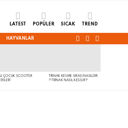
LATEST
POPÜLER
SICAK
TREND
FOLLOW
SEARCH
LOGIN
HAYVANLAR
US
KLI ÇOCUK SCOOTER
TIRNAK KESME SIRASI NASILDIR
RILERI
? TIRNAK NASIL KESILIR?