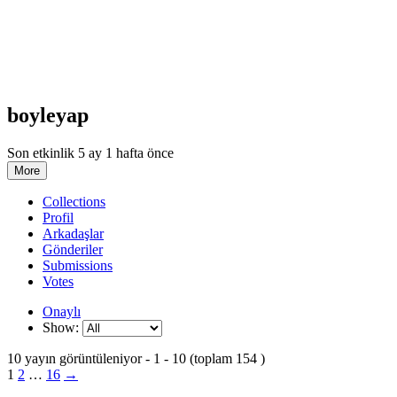
boyleyap
Son etkinlik 5 ay 1 hafta önce
More
Collections
Profil
Arkadaşlar
Gönderiler
Submissions
Votes
Onaylı
Show:
10 yayın görüntüleniyor - 1 - 10 (toplam 154 )
1
2
…
16
→