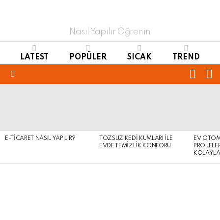
Nasıl Yapılır Öğrenin
LATEST
POPÜLER
SICAK
TREND
FOLL
S
US
Menu
LATEST
STORIES
E-TICARET NASIL YAPILIR?
TOZSUZ KEDI KUMLARI ILE
EV OTOM
EVDE TEMIZLIK KONFORU
PROJELER
KOLAYLA