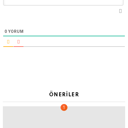
0
YORUM
ÖNERILER