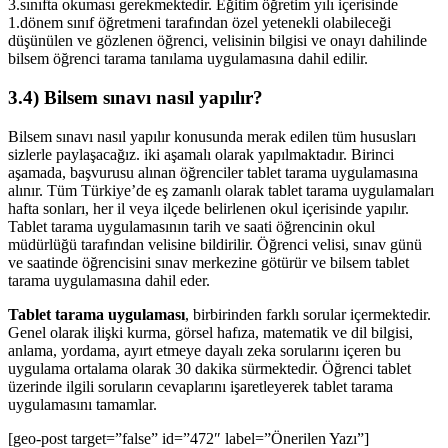
3.sınıfta okuması gerekmektedir. Eğitim öğretim yılı içerisinde
1.dönem sınıf öğretmeni tarafından özel yetenekli olabileceği
düşünülen ve gözlenen öğrenci, velisinin bilgisi ve onayı dahilinde
bilsem öğrenci tarama tanılama uygulamasına dahil edilir.
3.4) Bilsem sınavı nasıl yapılır?
Bilsem sınavı nasıl yapılır konusunda merak edilen tüm hususları
sizlerle paylaşacağız. iki aşamalı olarak yapılmaktadır. Birinci
aşamada, başvurusu alınan öğrenciler tablet tarama uygulamasına
alınır. Tüm Türkiye’de eş zamanlı olarak tablet tarama uygulamaları
hafta sonları, her il veya ilçede belirlenen okul içerisinde yapılır.
Tablet tarama uygulamasının tarih ve saati öğrencinin okul
müdürlüğü tarafından velisine bildirilir. Öğrenci velisi, sınav günü
ve saatinde öğrencisini sınav merkezine götürür ve bilsem tablet
tarama uygulamasına dahil eder.
Tablet tarama uygulaması
, birbirinden farklı sorular içermektedir.
Genel olarak ilişki kurma, görsel hafıza, matematik ve dil bilgisi,
anlama, yordama, ayırt etmeye dayalı zeka sorularını içeren bu
uygulama ortalama olarak 30 dakika sürmektedir. Öğrenci tablet
üzerinde ilgili soruların cevaplarını işaretleyerek tablet tarama
uygulamasını tamamlar.
[geo-post target=”false” id=”472″ label=”Önerilen Yazı”]