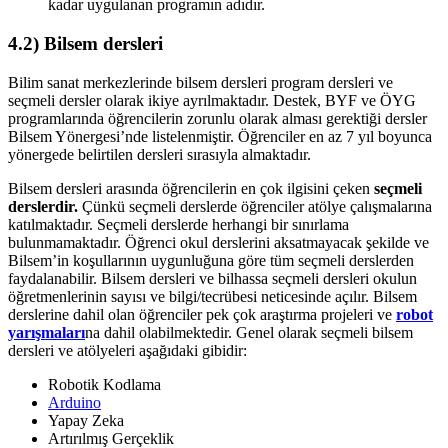
kadar uygulanan programın adıdır.
4.2) Bilsem dersleri
Bilim sanat merkezlerinde bilsem dersleri program dersleri ve
seçmeli dersler olarak ikiye ayrılmaktadır. Destek, BYF ve ÖYG
programlarında öğrencilerin zorunlu olarak alması gerektiği dersler
Bilsem Yönergesi’nde listelenmiştir. Öğrenciler en az 7 yıl boyunca
yönergede belirtilen dersleri sırasıyla almaktadır.
Bilsem dersleri arasında öğrencilerin en çok ilgisini çeken
seçmeli
derslerdir.
Çünkü seçmeli derslerde öğrenciler atölye çalışmalarına
katılmaktadır. Seçmeli derslerde herhangi bir sınırlama
bulunmamaktadır. Öğrenci okul derslerini aksatmayacak şekilde ve
Bilsem’in koşullarının uygunluğuna göre tüm seçmeli derslerden
faydalanabilir. Bilsem dersleri ve bilhassa seçmeli dersleri okulun
öğretmenlerinin sayısı ve bilgi/tecrübesi neticesinde açılır. Bilsem
derslerine dahil olan öğrenciler pek çok araştırma projeleri ve
robot
yarışmaları
na dahil olabilmektedir. Genel olarak seçmeli bilsem
dersleri ve atölyeleri aşağıdaki gibidir:
Robotik Kodlama
Arduino
Yapay Zeka
Artırılmış Gerçeklik