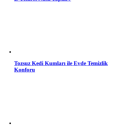
Tozsuz Kedi Kumları ile Evde Temizlik
Konforu