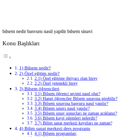
bilsem nedir basvuru nasil yapilir bilsem sinavi
Konu Başlıkları
1) Bilsem nedir?
2) Özel eğitim nedir?
2.1) Özel eğitime ihtiyacı olan birey
2.2) Özel yetenekli birey
3) Bilsem öğrencileri
3.1) Bilsem öğrenci seçimi nasıl olur?
3.2) Hangi öğrenciler Bilsem sınavına girebilir?
3.3) Bilsem sınavına başvuru nasıl yapılır?
3.4) Bilsem sınavı nasıl yapılır?
3.5) Bilsem sınav sonuçları ne zaman açıklanır?
3.6) Bilsem kayıt işlemleri nelerdir?
3.7) Bilim sanat merkezi kayıtları ne zaman?
4) Bilim sanat merkezi ders programı
4.1) Bilsem programları