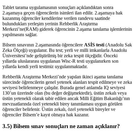
Tablet tarama uygulamasının sonuçları açıklandıktan sonra
2.aşamaya geçen öğrencilerin isimleri ilan edilir. 2.aşamaya hak
kazanmış öğrenciler kendilerine verilen randevu saatinde
bulundukları yerleşim yerinin Rehberlik Araştırma
Merkezi’ne(RAM) giderek öğrencinin 2.aşama tanılama işlemlerinin
yapılmasını sağlar.
Bilsem sınavının 2.aşamasında öğrencilere
ASİS testi
(Anadolu Sak
Zeka Ölçeği) uygulanır. Bu test; yerli ve milli imkanlarla Anadolu
Üniversitesi’nde geliştirilmiş bir zeka tespit ölçeğidir. Önceki
yıllarda uluslararası uygulanan Wisc-R testi uygulanırken son
yıllarda kendi yerli testimiz uygulanmaktadır.
Rehberlik Araştırma Merkezi’nde yapılan ikinci aşama tanılama
sürecinde öğrencilerin genel yetenek alanları tespit edilmeye ve zeka
seviyesi belirlenmeye çalışılır. Burada genel anlamda IQ seviyesi
130’un üzerinde olan (bu değer değişmektedir), üstün zekalı veya
üstün yetenekli olarak tabir edilen ancak Milli Eğitim Bakanlığı’nın
mevzuatlarında özel yetenekli birey tanımlaması uygun görülen
öğrenciler belirlenir. Üstün zekalı, özel yetenekli bireyler ve
öğrenciler Bilsem’e kayıt olmaya hak kazanır.
3.5) Bilsem sınav sonuçları ne zaman açıklanır?