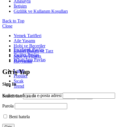
Anasayfa
İletişim
Gizlilik ve Kullanım Koşulları
Back to Top
Close
Yemek Tarifleri
Aile Yaşamı
Hobi ve Beceriler
Facebook Paylaş
Kişisel Bakım ve Tarz
Twitter Paylaş
Spor ve Fitness
WhatsApp Paylaş
Hayvanlar
Giriş Yap
Latest
Popüler
Sıcak
Sign In
Trend
Kullanıcı adı ya da e-posta adresi
Search for:
Search
Parola
Beni hatırla