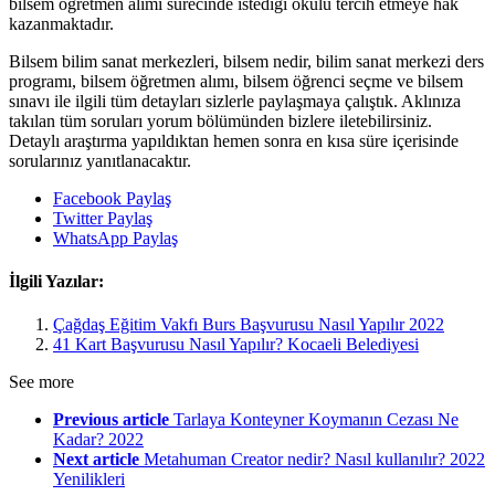
bilsem öğretmen alımı sürecinde istediği okulu tercih etmeye hak
kazanmaktadır.
Bilsem bilim sanat merkezleri, bilsem nedir, bilim sanat merkezi ders
programı, bilsem öğretmen alımı, bilsem öğrenci seçme ve bilsem
sınavı ile ilgili tüm detayları sizlerle paylaşmaya çalıştık. Aklınıza
takılan tüm soruları yorum bölümünden bizlere iletebilirsiniz.
Detaylı araştırma yapıldıktan hemen sonra en kısa süre içerisinde
sorularınız yanıtlanacaktır.
Facebook Paylaş
Twitter Paylaş
WhatsApp Paylaş
İlgili Yazılar:
Çağdaş Eğitim Vakfı Burs Başvurusu Nasıl Yapılır 2022
41 Kart Başvurusu Nasıl Yapılır? Kocaeli Belediyesi
See more
Previous article
Tarlaya Konteyner Koymanın Cezası Ne
Kadar? 2022
Next article
Metahuman Creator nedir? Nasıl kullanılır? 2022
Yenilikleri