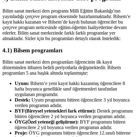
Bilim sanat merkezi ders programı Milli Eğitim Bakanlığı’nın
yayınladığı çerçeve program ekseninde hazırlanmaktadır. Bilsem’e
kayıt hakkı kazanan ve Bilsem’de kaydı bulunan öğrenciler bu
çerçeve program neticesinde eğitim-öğretim faaliyetlerine devam
ederler. Bilim sanat merkezinde farklı farklı programlar yer
almaktadır. Sizler için bu programları detaylı olarak listeledik:
4.1) Bilsem programları
Bilim sanat merkezi ders programları öğrencinin ilk kayıt
döneminden itibaren belirli periyotlarla değişmektedir. Bilsem
programları 5 ana başlık altında toplanmıştır:
Uyum:
Bilsem’e yeni kayıt hakkı kazanmış öğrencilere 8
hafta boyunca genellikle sınıf öğretmenleri tarafından
uygulanan programdır.
Destek:
Uyum programını bitiren öğrencilere 3 yıl boyunca
verilen programın adıdır.
BYF(Bireysel yetenekleri fark ettirme):
Destek programını
bitiren öğrencilere 2 yıl boyunca verilen programın adıdır.
ÖYG(Özel yeteneği geliştirme):
BYF programını bitiren
öğrencilere 2 yıl boyunca verilen programın adıdır.
Proje:
ÖYG programını bitiren öğrencilere 12.sınıfı bitirene