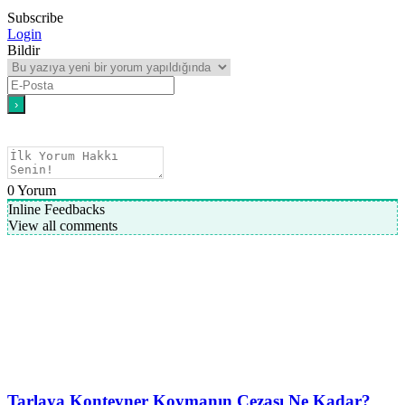
Subscribe
Login
Bildir
0
Yorum
Inline Feedbacks
View all comments
Tarlaya Konteyner Koymanın Cezası Ne Kadar?