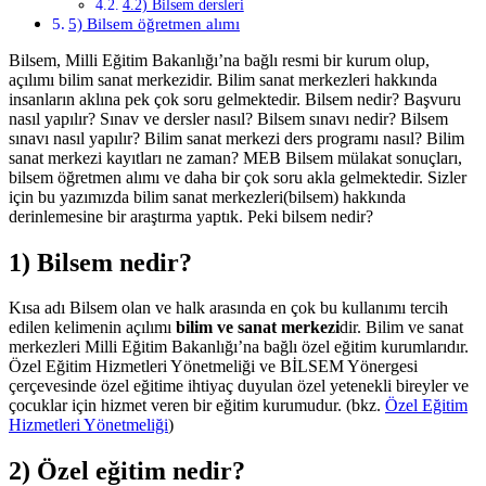
4.2) Bilsem dersleri
5) Bilsem öğretmen alımı
Bilsem, Milli Eğitim Bakanlığı’na bağlı resmi bir kurum olup,
açılımı bilim sanat merkezidir. Bilim sanat merkezleri hakkında
insanların aklına pek çok soru gelmektedir. Bilsem nedir? Başvuru
nasıl yapılır? Sınav ve dersler nasıl? Bilsem sınavı nedir? Bilsem
sınavı nasıl yapılır? Bilim sanat merkezi ders programı nasıl? Bilim
sanat merkezi kayıtları ne zaman? MEB Bilsem mülakat sonuçları,
bilsem öğretmen alımı ve daha bir çok soru akla gelmektedir. Sizler
için bu yazımızda bilim sanat merkezleri(bilsem) hakkında
derinlemesine bir araştırma yaptık. Peki bilsem nedir?
1) Bilsem nedir?
Kısa adı Bilsem olan ve halk arasında en çok bu kullanımı tercih
edilen kelimenin açılımı
bilim ve sanat merkezi
dir. Bilim ve sanat
merkezleri Milli Eğitim Bakanlığı’na bağlı özel eğitim kurumlarıdır.
Özel Eğitim Hizmetleri Yönetmeliği ve BİLSEM Yönergesi
çerçevesinde özel eğitime ihtiyaç duyulan özel yetenekli bireyler ve
çocuklar için hizmet veren bir eğitim kurumudur. (bkz.
Özel Eğitim
Hizmetleri Yönetmeliği
)
2) Özel eğitim nedir?