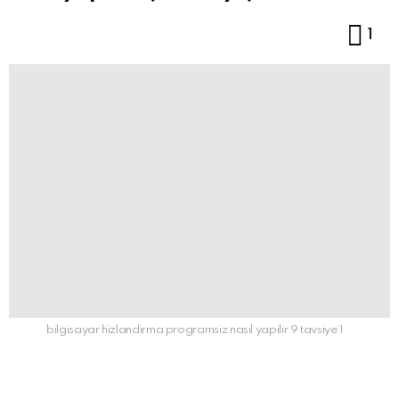
Co
1
bilgisayar hizlandirma programsiz nasil yapilir 9 tavsiye 1