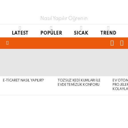
Nasıl Yapılır Öğrenin
LATEST
POPÜLER
SICAK
TREND
FOLL
S
US
Menu
LATEST
STORIES
E-TICARET NASIL YAPILIR?
TOZSUZ KEDI KUMLARI ILE
EV OTOM
EVDE TEMIZLIK KONFORU
PROJELER
KOLAYLA